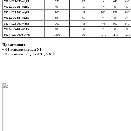
УК 44025-350-04;05
350
25
-
449
490
УК 44025-400-04;05
400
25
474
505
550
УК 44025-500-04;05
500
45
500
576
660
УК 44025-600-04;05
600
45
678
685
770
УК 44025-700-04;05
700
45
778
800
840
УК 44025-800-04;05
800
80
878
905
990
УК 44025-1000-04;05
1000
80
1078
1110
1210
Примечание:
– 04 исполнение для У1;
– 05 исполнение для ХЛ1, УХЛ1.