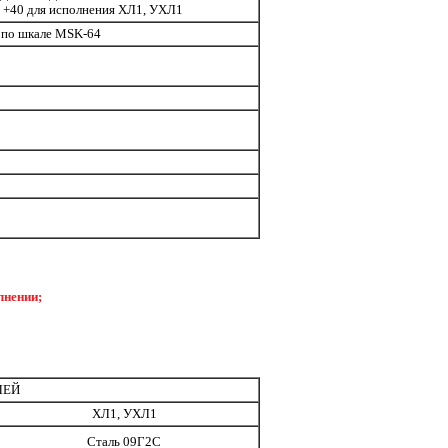
о +40 для исполнения ХЛ1, УХЛ1
о по шкале MSK-64
лнении;
ЛЕЙ
ХЛ1, УХЛ1
Сталь 09Г2С