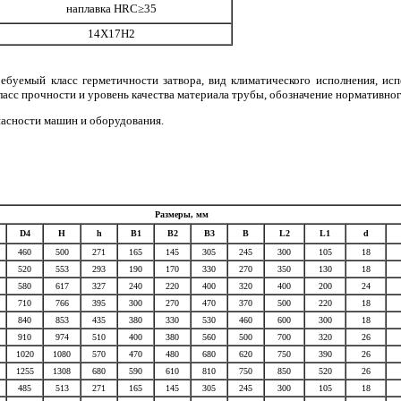
наплавка НRC≥35
14Х17Н2
ебуемый класс герметичности затвора, вид климатического исполнения, испо
сс прочности и уровень качества материала трубы, обозначение нормативного 
пасности машин и оборудования.
Размеры, мм
D4
H
h
B1
B2
B3
B
L2
L1
d
460
500
271
165
145
305
245
300
105
18
520
553
293
190
170
330
270
350
130
18
580
617
327
240
220
400
320
400
200
24
710
766
395
300
270
470
370
500
220
18
840
853
435
380
330
530
460
600
300
18
910
974
510
400
380
560
500
700
320
26
1020
1080
570
470
480
680
620
750
390
26
1255
1308
680
590
610
810
750
850
520
26
485
513
271
165
145
305
245
300
105
18