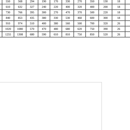
550
568
294
190
170
330
270
350
130
18
610
632
327
240
220
400
320
400
200
18
730
766
395
300
270
470
370
500
220
18
840
853
435
380
330
530
460
600
300
18
910
974
510
400
380
560
500
700
320
26
1020
1080
570
470
480
680
620
750
390
26
1255
1308
680
590
610
810
750
850
520
26