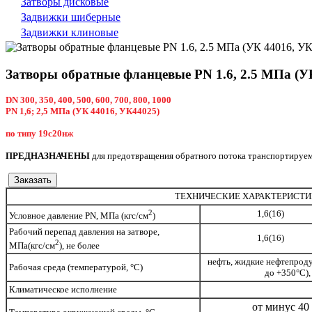
Затворы дисковые
Задвижки шиберные
Задвижки клиновые
Затворы обратные фланцевые PN 1.6, 2.5 МПа (У
DN 300, 350, 400, 500, 600, 700, 800, 1000
PN 1,6; 2,5 МПа (УК 44016, УК44025)
по типу 19с20нж
ПРЕДНАЗНАЧЕНЫ
для предотвращения обратного потока транспортируем
ТЕХНИЧЕСКИЕ ХАРАКТЕРИСТ
2
1,6(16)
Условное давление PN, МПа (кгс/см
)
Рабочий перепад давления на затворе,
1,6(16)
2
МПа(кгс/см
), не более
нефть, жидкие нефтепродук
Рабочая среда (температурой, °С)
до +350°С),
Климатическое исполнение
от минус 40