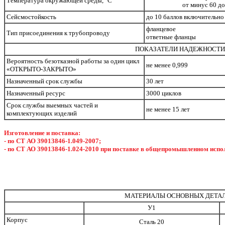
Температура окружающей среды, °С
от минус 60 д
Сейсмостойкость
до 10 баллов включительн
фланцевое
Тип присоединения к трубопроводу
ответные фланцы
ПОКАЗАТЕЛИ НАДЕЖНОСТИ
Вероятность безотказной работы за один цикл
не менее 0,999
«ОТКРЫТО-ЗАКРЫТО»
Назначенный срок службы
30 лет
Назначенный ресурс
3000 циклов
Срок службы выемных частей и
не менее 15 лет
комплектующих изделий
Изготовление и поставка:
- по СТ АО 39013846-1.049-2007;
- по СТ АО 39013846-1.024-2010 при поставке в общепромышленном испо
МАТЕРИАЛЫ ОСНОВНЫХ ДЕТА
У1
Корпус
Сталь 20