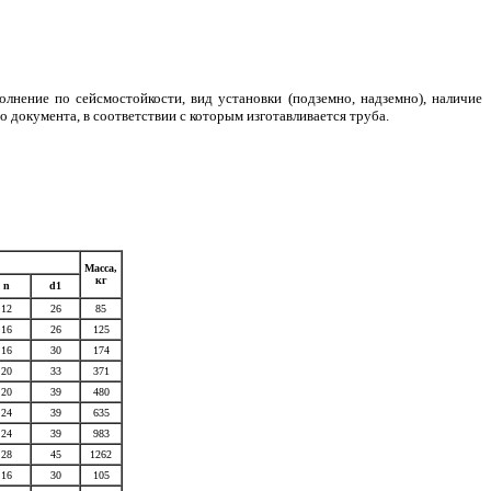
лнение по сейсмостойкости, вид установки (подземно, надземно), наличие
документа, в соответствии с которым изготавливается труба.
Масса,
кг
n
d1
12
26
85
16
26
125
16
30
174
20
33
371
20
39
480
24
39
635
24
39
983
28
45
1262
16
30
105