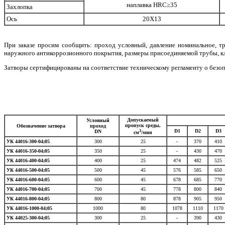
наплавка НRC≥35
Захлопка
Ось
20Х13
При заказе просим сообщить: проход условный, давление номинальное, тр
наружного антикоррозионного покрытия, размеры присоединяемой трубы, кла
Затворы сертифицированы на соответствие техническому регламенту о безо
Допускаемый
Условный
пропуск среды,
Обозначение затвора
проход
3
D1
D2
D3
DN
см
/мин
УК 44016-300-04;05
300
25
-
370
410
УК 44016-350-04;05
350
25
-
430
470
УК 44016-400-04;05
400
25
474
482
525
УК 44016-500-04;05
500
45
576
585
650
УК 44016-600-04;05
600
45
678
685
770
УК 44016-700-04;05
700
45
778
800
840
УК 44016-800-04;05
800
80
878
905
950
УК 44016-1000-04;05
1000
80
1078
1110
1170
УК 44025-300-04;05
300
25
-
390
430